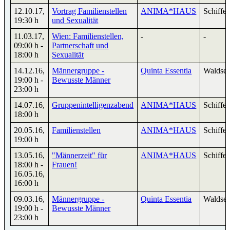
12.10.17
,
Vortrag Familienstellen
ANIMA*HAUS
Schiffer
19:30 h
und Sexualität
11.03.17
,
Wien: Familienstellen,
-
-
09:00 h
-
Partnerschaft und
18:00 h
Sexualität
14.12.16
,
Männergruppe -
Quinta Essentia
Waldse
19:00 h
-
Bewusste Männer
23:00 h
14.07.16
,
Gruppenintelligenzabend
ANIMA*HAUS
Schiffer
18:00 h
20.05.16
,
Familienstellen
ANIMA*HAUS
Schiffer
19:00 h
13.05.16
,
"Männerzeit" für
ANIMA*HAUS
Schiffer
18:00 h
-
Frauen!
16.05.16
,
16:00 h
09.03.16
,
Männergruppe -
Quinta Essentia
Waldse
19:00 h
-
Bewusste Männer
23:00 h