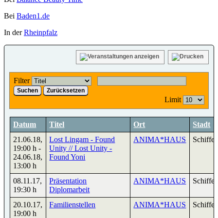
Bei
Baden1.de
In der
Rheinpfalz
Filter
Suchen
Zurücksetzen
Limit
Datum
Titel
Ort
Stadt
21.06.18
,
Lost Lingam - Found
ANIMA*HAUS
Schiffer
19:00 h
-
Unity // Lost Unity -
24.06.18
,
Found Yoni
13:00 h
08.11.17
,
Präsentation
ANIMA*HAUS
Schiffer
19:30 h
Diplomarbeit
20.10.17
,
Familienstellen
ANIMA*HAUS
Schiffer
19:00 h