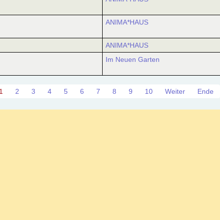
ANIMA*HAUS
ANIMA*HAUS
Im Neuen Garten
1
2
3
4
5
6
7
8
9
10
Weiter
Ende