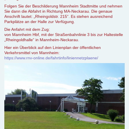
Folgen Sie der Beschilderung Mannheim Stadtmitte und nehmen
Sie dann die Abfahrt in Richtung MA-Neckarau. Die genaue
Anschrift lautet: „Rheingoldstr. 215“. Es stehen ausreichend
Parkplätze an der Halle zur Verfügung.
Die Anfahrt mit dem Zug:
von Mannheim Hbf, mit der Straßenbahnlinie 3 bis zur Haltestelle
„Rheingoldhalle“ in Mannheim-Neckarau.
Hier ein Überblick auf den Linienplan der öffentlichen
Verkehrsmittel von Mannheim:
https://www.rnv-online.de/fahrtinfo/liniennetzplaene/