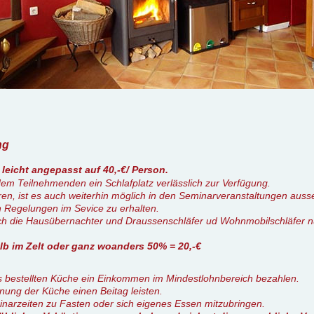
ng
icht angepasst auf 40,-€/ Person.
 Teilnehmenden ein Schlafplatz verlässlich zur Verfügung.
ieren, ist es auch weiterhin möglich in den Seminarveranstaltungen a
n Regelungen im Sevice zu erhalten.
ch die Hausübernachter und Draussenschläfer ud Wohnmobilschläfer 
 im Zelt oder ganz woanders 50% = 20,-€
ns bestellten Küche ein Einkommen im Mindestlohnbereich bezahlen.
hnung der Küche einen Beitag leisten.
inarzeiten zu Fasten oder sich eigenes Essen mitzubringen.