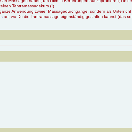
se an Massagen haben, um Dich in Berührungen auszuprobieren, Deine 
keinen Tantramassagekurs (!)
als ganze Anwendung zweier Massagedurchgänge, sondern als Unterrich
us
an, wo Du die Tantramassage eigenständig gestalten kannst (das setzt 