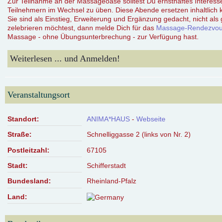
Zur Teilnahme an der Massageoase solltest Du ernsthaftes Interes
Teilnehmern im Wechsel zu üben. Diese Abende ersetzen inhaltlich 
Sie sind als Einstieg, Erweiterung und Ergänzung gedacht, nicht 
zelebrieren möchtest, dann melde Dich für das
Massage-Rendezvo
Massage - ohne Übungsunterbrechung - zur Verfügung hast.
Weiterlesen ... und Anmelden!
Veranstaltungsort
Standort:
ANIMA*HAUS
-
Webseite
Straße:
Schnelliggasse 2 (links von Nr. 2)
Postleitzahl:
67105
Stadt:
Schifferstadt
Bundesland:
Rheinland-Pfalz
Land: