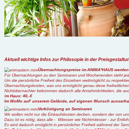
Aktuell wichtige Infos zur Philosopie in der Preisgestaltu
Übernachtungspreise im ANIMA*HAUS werden le
Für Übernachtungen zu den Seminaren und Wochenenden steht jedem
Um die persönliche Freiheit des Einzelnen weitmöglicht zu respekt
Übernachtungskosten, was uns ermöglicht genau diese freiheitliche
Nichtübernachter bekommen dadurch alle Annehmlichkeiten, die au
I
m Haus: 40,-€
Im WoMo auF unserem Gelände, auf eigenen Wunsch ausserhalb
Verköstigung an Seminaren
Wir wollen nicht nur die Einkaufskosten decken, sondern der von u
Dazu ist es nötig, dass alle - Mitesser wie Nichtmitesser - zur Entlo
Es wird dadurch emöglicht in persönlicher Freiheit während der Sem