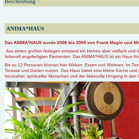
Beschreibung
ANIMA*HAUS
Das ANIMA*HAUS wurde 2006 bis 2009 von Frank Magin und M
Aus einem großen Anliegen entstand ein kleines aber vielfach und 
liebevoll angefertigten Elementen. Das ANIMA*HAUS ist ein Haus fü
Bis zu 12 Personen können hier Wirken, Essen und Wohnen, im Tem
Terasse und Garten nutzen. Das Haus bietet eine kleine Küche und z
herznaher, spiritueller Menschen und der liebevolle Umgang in den 