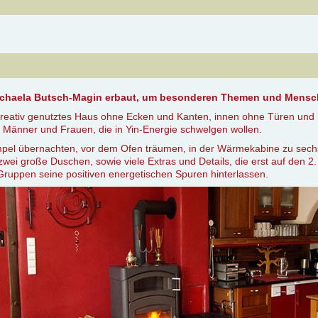
ichaela Butsch-Magin erbaut, um besonderen Themen und Mensc
kreativ genutztes Haus ohne Ecken und Kanten, innen ohne Türen und 
r Männer und Frauen, die in Yin-Energie schwelgen wollen.
pel übernachten, vor dem Ofen träumen, in der Wärmekabine zu sechs
wei große Duschen, sowie viele Extras und Details, die erst auf den 2
Gruppen seine positiven energetischen Spuren hinterlassen.