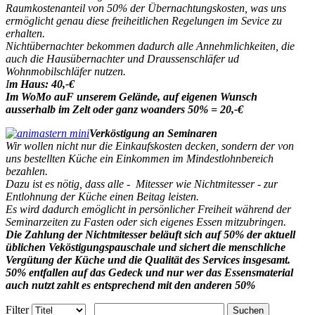
Raumkostenanteil von 50% der Übernachtungskosten, was uns
ermöglicht genau diese freiheitlichen Regelungen im Sevice zu
erhalten.
Nichtübernachter bekommen dadurch alle Annehmlichkeiten, die
auch die Hausübernachter und Draussenschläfer ud
Wohnmobilschläfer nutzen.
I
m Haus: 40,-€
Im WoMo auF unserem Gelände, auf eigenen Wunsch
ausserhalb im Zelt oder ganz woanders 50% = 20,-€
Verköstigung an Seminaren
Wir wollen nicht nur die Einkaufskosten decken, sondern der von
uns bestellten Küche ein Einkommen im Mindestlohnbereich
bezahlen.
Dazu ist es nötig, dass alle - Mitesser wie Nichtmitesser - zur
Entlohnung der Küche einen Beitag leisten.
Es wird dadurch emöglicht in persönlicher Freiheit während der
Seminarzeiten zu Fasten oder sich eigenes Essen mitzubringen.
Die Zahlung der Nichtmitesser beläuft sich auf 50% der aktuell
üblichen Veköstigungspauschale und sichert die menschliche
Vergütung der Küche und die Qualität des Services insgesamt.
50% entfallen auf das Gedeck und nur wer das Essensmaterial
auch nutzt zahlt es entsprechend mit den anderen 50%
Filter
Suchen