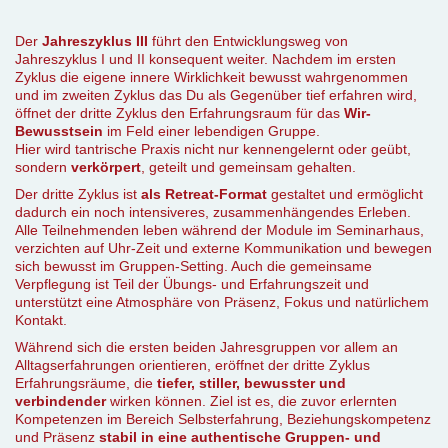
Der
Jahreszyklus III
führt den Entwicklungsweg von
Jahreszyklus I und II konsequent weiter. Nachdem im ersten
Zyklus die eigene innere Wirklichkeit bewusst wahrgenommen
und im zweiten Zyklus das Du als Gegenüber tief erfahren wird,
öffnet der dritte Zyklus den Erfahrungsraum für das
Wir-
Bewusstsein
im Feld einer lebendigen Gruppe.
Hier wird tantrische Praxis nicht nur kennengelernt oder geübt,
sondern
verkörpert
, geteilt und gemeinsam gehalten.
Der dritte Zyklus ist
als Retreat-Format
gestaltet und ermöglicht
dadurch ein noch intensiveres, zusammenhängendes Erleben.
Alle Teilnehmenden leben während der Module im Seminarhaus,
verzichten auf Uhr-Zeit und externe Kommunikation und bewegen
sich bewusst im Gruppen-Setting. Auch die gemeinsame
Verpflegung ist Teil der Übungs- und Erfahrungszeit und
unterstützt eine Atmosphäre von Präsenz, Fokus und natürlichem
Kontakt.
Während sich die ersten beiden Jahresgruppen vor allem an
Alltagserfahrungen orientieren, eröffnet der dritte Zyklus
Erfahrungsräume, die
tiefer, stiller, bewusster und
verbindender
wirken können. Ziel ist es, die zuvor erlernten
Kompetenzen im Bereich Selbsterfahrung, Beziehungskompetenz
und Präsenz
stabil in eine authentische Gruppen- und