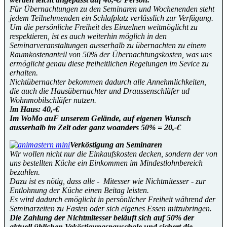
Für Übernachtungen zu den Seminaren und Wochenenden steht
jedem Teilnehmenden ein Schlafplatz verlässlich zur Verfügung.
Um die persönliche Freiheit des Einzelnen weitmöglicht zu
respektieren, ist es auch weiterhin möglich in den
Seminarveranstaltungen ausserhalb zu übernachten zu einem
Raumkostenanteil von 50% der Übernachtungskosten, was uns
ermöglicht genau diese freiheitlichen Regelungen im Sevice zu
erhalten.
Nichtübernachter bekommen dadurch alle Annehmlichkeiten,
die auch die Hausübernachter und Draussenschläfer ud
Wohnmobilschläfer nutzen.
I
m Haus: 40,-€
Im WoMo auF unserem Gelände, auf eigenen Wunsch
ausserhalb im Zelt oder ganz woanders 50% = 20,-€
Verköstigung an Seminaren
Wir wollen nicht nur die Einkaufskosten decken, sondern der von
uns bestellten Küche ein Einkommen im Mindestlohnbereich
bezahlen.
Dazu ist es nötig, dass alle - Mitesser wie Nichtmitesser - zur
Entlohnung der Küche einen Beitag leisten.
Es wird dadurch emöglicht in persönlicher Freiheit während der
Seminarzeiten zu Fasten oder sich eigenes Essen mitzubringen.
Die Zahlung der Nichtmitesser beläuft sich auf 50% der
aktuell üblichen Veköstigungspauschale und sichert die