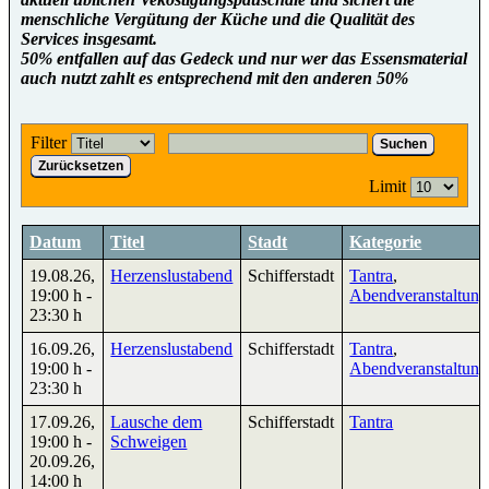
menschliche Vergütung der Küche und die Qualität des
Services insgesamt.
50% entfallen auf das Gedeck und nur wer das Essensmaterial
auch nutzt zahlt es entsprechend mit den anderen 50%
Filter
Suchen
Zurücksetzen
Limit
Datum
Titel
Stadt
Kategorie
19.08.26
,
Herzenslustabend
Schifferstadt
Tantra
,
19:00 h
-
Abendveranstaltun
23:30 h
16.09.26
,
Herzenslustabend
Schifferstadt
Tantra
,
19:00 h
-
Abendveranstaltun
23:30 h
17.09.26
,
Lausche dem
Schifferstadt
Tantra
19:00 h
-
Schweigen
20.09.26
,
14:00 h