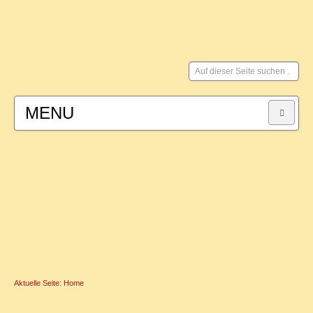
Suchen
...
MENU
HOME
SYSTEMISCHE BERATUNG
für Paare
für Männer
Aktuelle Seite:
Home
FAMILIENSTELLEN