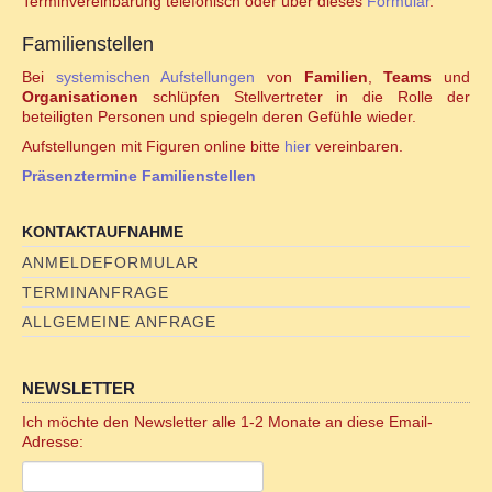
Terminvereinbarung telefonisch oder über dieses
Formular
.
Online Sexualitätskongress
Familienstellen
Hara meets Wombpower
Bei
systemischen Aufstellungen
von
Familien
,
Teams
und
Organisationen
schlüpfen Stellvertreter in die Rolle der
beteiligten Personen und spiegeln deren Gefühle wieder.
Tantramassage als alternative Heilmethode?
Aufstellungen mit Figuren online bitte
hier
vereinbaren.
Präsenztermine Familienstellen
REIKI/WELLNESS
KONTAKTAUFNAHME
Reiki-Anwendung
ANMELDEFORMULAR
TERMINANFRAGE
Reiki-Wohlfühlmassage
ALLGEMEINE ANFRAGE
Ohrkerzen-Ritual
NEWSLETTER
Mobiler Service
Ich möchte den Newsletter alle 1-2 Monate an diese Email-
Adresse:
TERMINKALENDER