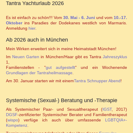
Tantra Yachturlaub 2026
Familienstellen und Sexualität
Es ist einfach zu schön!!! Vom
30. Mai - 6. Juni
und vom
10.-17.
Familienstellen und Tantra
Oktober
ins Paradies der Dodekanes westlich von Marmaris.
Anmeldung
hier
.
TANTRA
Ab 2026 auch in München
Mein Wirken erweitert sich in meine Heimatstadt München!
Jahreszyklen
Im
Neuen Garten
in München/Haar gibt es Tantra
Jahreszyklus
1,
Seminare für Paare
Familienstellen - "
gut aufgestellt
" und ein Wochenende
Grundlagen der Tantraheilmassage
.
Ablauf Tantraseminar
Am 30. Januar starten wir mit einem
Tantra Schnupper Abend
!
Ablauf Tantraritual
Systemische (Sexual-) Beratung und -Therapie
Tantranetz / Connection-Newsletter
Als Systemischer Paar- und Sexualtherapeut (
IGST
, 2017)
DGSF
-zertifizierter Systemischer Berater und Familientherapeut
(
wispo
) verfüge ich auch über umfassende
LGBTQIA+-
Online Tantra Kongress 2020
Kompetenz
.