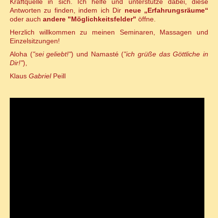
Kraftquelle in sich. Ich helfe und unterstütze dabei, diese
Antworten zu finden, indem ich Dir
neue „Erfahrungsräume“
oder auch
andere "Möglichkeitsfelder"
öffne.
Herzlich willkommen zu meinen Seminaren, Massagen und
Einzelsitzungen!
Aloha (
"sei geliebt!"
) und Namasté (
"ich grüße das Göttliche in
Dir!"
),
Klaus
Gabriel
Peill