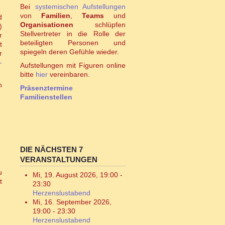
Bei
systemischen Aufstellungen
von
Familien
,
Teams
und
d
Organisationen
schlüpfen
)
Stellvertreter in die Rolle der
r
beteiligten Personen und
t
spiegeln deren Gefühle wieder.
r
-
Aufstellungen mit Figuren online
bitte
hier
vereinbaren.
h
Präsenztermine
Familienstellen
DIE NÄCHSTEN 7
VERANSTALTUNGEN
u
Mi, 19. August 2026
,
19:00
-
t
23:30
Herzenslustabend
Mi, 16. September 2026
,
19:00
-
23:30
Herzenslustabend