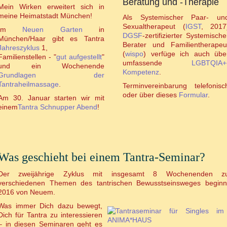
Beratung und -Therapie
Mein Wirken erweitert sich in
meine Heimatstadt München!
Als Systemischer Paar- un
Sexualtherapeut (
IGST
, 2017
Im
Neuen Garten
in
DGSF
-zertifizierter Systemische
München/Haar gibt es Tantra
Berater und Familientherapeu
Jahreszyklus
1,
(
wispo
) verfüge ich auch übe
Familienstellen - "
gut aufgestellt
"
umfassende
LGBTQIA+
und ein Wochenende
Kompetenz
.
Grundlagen der
Tantraheilmassage
.
Terminvereinbarung telefonisc
oder über dieses
Formular
.
Am 30. Januar starten wir mit
einem
Tantra Schnupper Abend
!
Was geschieht bei einem Tantra-Seminar?
Der zweijährige Zyklus mit insgesamt 8 Wochenenden z
verschiedenen Themen des tantrischen Bewusstseinsweges beginn
2016 von Neuem.
Was immer Dich dazu bewegt,
Dich für Tantra zu interessieren
– in diesen Seminaren geht es