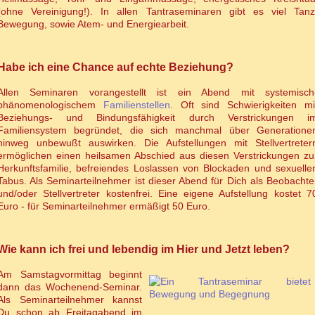
(ohne Vereinigung!). In allen Tantraseminaren gibt es viel Tanz
Bewegung, sowie Atem- und Energiearbeit.
Habe ich eine Chance auf echte Beziehung?
Allen Seminaren vorangestellt ist ein Abend mit systemisch
phänomenologischem
Familienstellen
. Oft sind Schwierigkeiten mi
Beziehungs- und Bindungsfähigkeit durch Verstrickungen i
Familiensystem begründet, die sich manchmal über Generatione
hinweg unbewußt auswirken. Die Aufstellungen mit Stellvertreter
ermöglichen einen heilsamen Abschied aus diesen Verstrickungen zu
Herkunftsfamilie, befreiendes Loslassen von Blockaden und sexuelle
Tabus. Als Seminarteilnehmer ist dieser Abend für Dich als Beobachte
und/oder Stellvertreter kostenfrei. Eine eigene Aufstellung kostet 7
Euro - für Seminarteilnehmer ermäßigt 50 Euro.
Wie kann ich frei und lebendig im Hier und Jetzt leben?
Am Samstagvormittag beginnt
dann das Wochenend-Seminar.
Als Seminarteilnehmer kannst
Du schon ab Freitagabend im