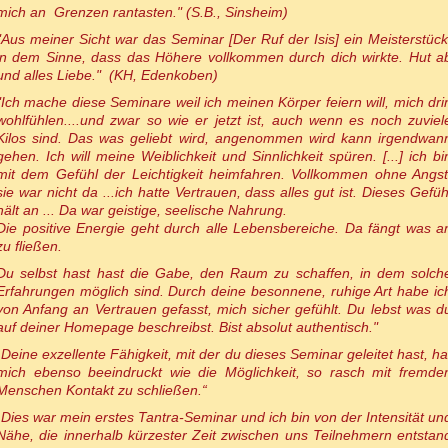
mich an Grenzen rantasten." (S.B., Sinsheim)
"Aus meiner Sicht war das Seminar [Der Ruf der Isis] ein Meisterstück
in dem Sinne, dass das Höhere vollkommen durch dich wirkte. Hut a
und alles Liebe." (KH, Edenkoben)
"Ich mache diese Seminare weil ich meinen Körper feiern will, mich dri
wohlfühlen....und zwar so wie er jetzt ist, auch wenn es noch zuviel
Kilos sind. Das was geliebt wird, angenommen wird kann irgendwan
gehen. Ich will meine Weiblichkeit und Sinnlichkeit spüren. [...] ich bi
mit dem Gefühl der Leichtigkeit heimfahren. Vollkommen ohne Angst
sie war nicht da ...ich hatte Vertrauen, dass alles gut ist. Dieses Gefüh
hält an ... Da war geistige, seelische Nahrung.
Die positive Energie geht durch alle Lebensbereiche. Da fängt was a
zu fließen.
Du selbst hast hast die Gabe, den Raum zu schaffen, in dem solch
Erfahrungen möglich sind. Durch deine besonnene, ruhige Art habe ic
von Anfang an Vertrauen gefasst, mich sicher gefühlt. Du lebst was d
auf deiner Homepage beschreibst. Bist absolut authentisch."
„Deine exzellente Fähigkeit, mit der du dieses Seminar geleitet hast, ha
mich ebenso beeindruckt wie die Möglichkeit, so rasch mit fremde
Menschen Kontakt zu schließen.“
„Dies war mein erstes Tantra-Seminar und ich bin von der Intensität un
Nähe, die innerhalb kürzester Zeit zwischen uns Teilnehmern entstan