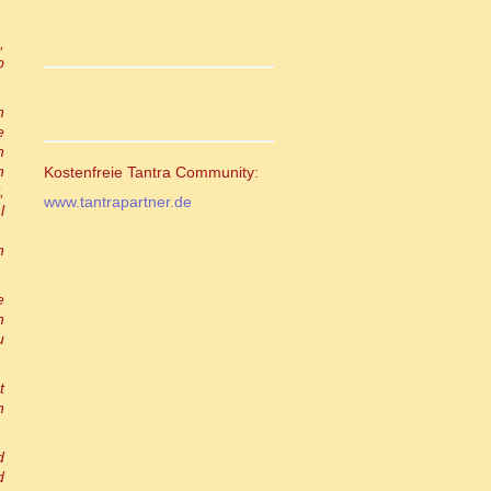
,
b
n
e
n
n
Kostenfreie Tantra Community:
,
www.tantrapartner.de
l
n
e
h
u
t
n
d
d