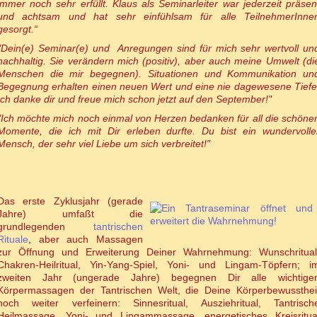
immer noch sehr erfüllt. Klaus als Seminarleiter war jederzeit präsen
und achtsam und hat sehr einfühlsam für alle TeilnehmerInne
gesorgt.“
"Dein(e) Seminar(e) und Anregungen sind für mich sehr wertvoll un
nachhaltig. Sie verändern mich (positiv), aber auch meine Umwelt (di
Menschen die mir begegnen). Situationen und Kommunikation un
Begegnung erhalten einen neuen Wert und eine nie dagewesene Tiefe
Ich danke dir und freue mich schon jetzt auf den September!"
"Ich möchte mich noch einmal von Herzen bedanken für all die schöne
Momente, die ich mit Dir erleben durfte. Du bist ein wundervolle
Mensch, der sehr viel Liebe um sich verbreitet!"
Das erste Zyklusjahr (gerade
Jahre) umfaßt die
grundlegenden
tantrischen
Rituale
, aber auch Massagen
zur Öffnung und Erweiterung Deiner Wahrnehmung: Wunschritual
Chakren-Heilritual, Yin-Yang-Spiel, Yoni- und Lingam-Töpfern; i
zweiten Jahr (ungerade Jahre) begegnen Dir alle wichtige
Körpermassagen der Tantrischen Welt, die Deine Körperbewussthei
noch weiter verfeinern: Sinnesritual, Ausziehritual, Tantrisch
Heilmassage, Yoni- und Lingammassage, energetisches Kreisritua