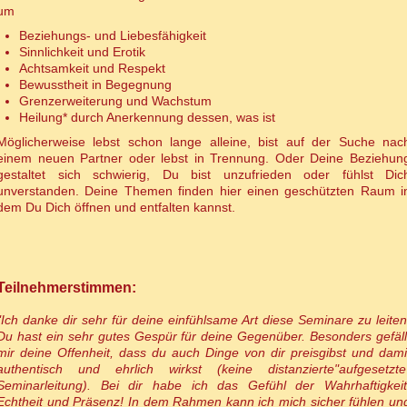
um
Beziehungs- und Liebesfähigkeit
Sinnlichkeit und Erotik
Achtsamkeit und Respekt
Bewusstheit in Begegnung
Grenzerweiterung und Wachstum
Heilung* durch Anerkennung dessen, was ist
Möglicherweise lebst schon lange alleine, bist auf der Suche nac
einem neuen Partner oder lebst in Trennung. Oder Deine Beziehun
gestaltet sich schwierig, Du bist unzufrieden oder fühlst Dic
unverstanden. Deine Themen finden hier einen geschützten Raum i
dem Du Dich öffnen und entfalten kannst.
Teilnehmerstimmen:
"Ich danke dir sehr für deine einfühlsame Art diese Seminare zu leiten
Du hast ein sehr gutes Gespür für deine Gegenüber. Besonders gefäll
mir deine Offenheit, dass du auch Dinge von dir preisgibst und dami
authentisch und ehrlich wirkst (keine distanzierte"aufgesetzte
Seminarleitung). Bei dir habe ich das Gefühl der Wahrhaftigkeit
Echtheit und Präsenz! In dem Rahmen kann ich mich sicher fühlen un