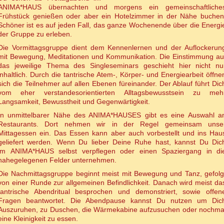
ANIMA*HAUS übernachten und morgens ein gemeinschaftliche
Frühstück genießen oder aber ein Hotelzimmer in der Nähe buchen
Schöner ist es auf jeden Fall, das ganze Wochenende über die Energi
der Gruppe zu erleben.
Die Vormittagsgruppe dient dem Kennenlernen und der Auflockerun
mit Bewegung, Meditationen und Kommunikation. Die Einstimmung au
das jeweilige Thema des Singleseminars geschieht hier nicht nu
inhaltlich. Durch die tantrische Atem-, Körper- und Energiearbeit öffne
sich die Teilnehmer auf allen Ebenen füreinander. Der Ablauf führt Dic
vom eher verstandesorientierten Alltagsbewusstsein zu meh
Langsamkeit, Bewusstheit und Gegenwärtigkeit.
In unmittelbarer Nähe des ANIMA*HAUSES gibt es eine Auswahl a
Restaurants. Dort nehmen wir in der Regel gemeinsam unse
Mittagessen ein. Das Essen kann aber auch vorbestellt und ins Hau
geliefert werden. Wenn Du lieber Deine Ruhe hast, kannst Du Dic
im ANIMA*HAUS selbst verpflegen oder einen Spaziergang in di
nahegelegenen Felder unternehmen.
Die Nachmittagsgruppe beginnt meist mit Bewegung und Tanz, gefolg
von einer Runde zur allgemeinen Befindlichkeit. Danach wird meist da
tantrische Abendritual besprochen und demonstriert, sowie offen
Fragen beantwortet. Die Abendpause kannst Du nutzen um Dic
Auszuruhen, zu Duschen, die Wärmekabine aufzusuchen oder nochma
eine Kleinigkeit zu essen.