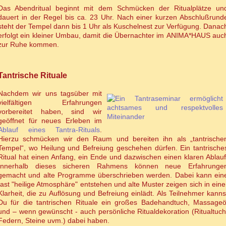
Das Abendritual beginnt mit dem Schmücken der Ritualplätze un
dauert in der Regel bis ca. 23 Uhr. Nach einer kurzen Abschlußrund
steht der Tempel dann bis 1 Uhr als Kuschelnest zur Verfügung. Danac
erfolgt ein kleiner Umbau, damit die Übernachter im ANIMA*HAUS auc
zur Ruhe kommen.
Tantrische Rituale
Nachdem wir uns tagsüber mit
vielfältigen Erfahrungen
vorbereitet haben, sind wir
geöffnet für neues Erleben im
Ablauf eines Tantra-Rituals
.
Hierzu schmücken wir den Raum und bereiten ihn als „tantrische
Tempel“, wo Heilung und Befreiung geschehen dürfen. Ein tantrische
Ritual hat einen Anfang, ein Ende und dazwischen einen klaren Ablauf
Innerhalb dieses sicheren Rahmens können neue Erfahrunge
gemacht und alte Programme überschrieben werden. Dabei kann ein
fast "heilige Atmosphäre" entstehen und alte Muster zeigen sich in eine
Klarheit, die zu Auflösung und Befreiung einlädt. Als Teilnehmer kanns
Du für die tantrischen Rituale ein großes Badehandtuch, Massageö
und – wenn gewünscht - auch persönliche Ritualdekoration (Ritualtuch
Federn, Steine uvm.) dabei haben.