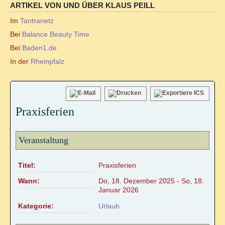
ARTIKEL VON UND ÜBER KLAUS PEILL
Online Sexualitätskongress
Im
Tantranetz
Hara meets Wombpower
Bei
Balance Beauty Time
Bei
Baden1.de
Tantramassage als alternative Heilmethode?
In der
Rheinpfalz
REIKI/WELLNESS
Praxisferien
Reiki-Anwendung
Reiki-Wohlfühlmassage
Veranstaltung
Ohrkerzen-Ritual
Titel:
Praxisferien
Wann:
Do, 18. Dezember 2025
-
So, 18.
Mobiler Service
Januar 2026
Kategorie:
Urlaub
TERMINKALENDER