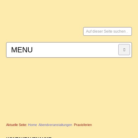
Suchen
...
MENU
HOME
SYSTEMISCHE BERATUNG
für Paare
für Männer
Aktuelle Seite:
Home
Abendveranstaltungen
Praxisferien
FAMILIENSTELLEN