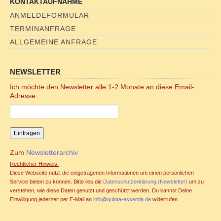
KONTAKTAUFNAHME
Familienstellen und Sexualität
ANMELDEFORMULAR
TERMINANFRAGE
Familienstellen und Tantra
ALLGEMEINE ANFRAGE
TANTRA
NEWSLETTER
Jahreszyklen
Ich möchte den Newsletter alle 1-2 Monate an diese Email-
Adresse:
Seminare für Paare
Ablauf Tantraseminar
Zum
Newsletterarchiv
Ablauf Tantraritual
Rechtlicher Hinweis:
Diese Webseite nützt die eingetragenen Informationen um einen persönlichen
Tantranetz / Connection-Newsletter
Service bieten zu können. Bitte lies die
Datenschutzerklärung (Newsletter)
um zu
verstehen, wie diese Daten genutzt und geschützt werden. Du kannst Deine
Einwilligung jederzeit per E-Mail an
info@quinta-essentia.de
widerrufen.
Online Tantra Kongress 2020