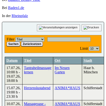
Bei
Baden1.de
In der
Rheinpfalz
Filter
Suchen
Zurücksetzen
Limit
Datum
Titel
Ort
Stadt
17.07.26
,
Tantraheilmassage
Im Neuen
Haar b.
10:00 h
-
lernen
Garten
München
19.07.26
,
18:00 h
15.07.26
,
Herzenslustabend
ANIMA*HAUS
Schifferstadt
19:00 h
-
23:30 h
10.07.26
,
Massageoase -
ANIMA*HAUS
Schifferstadt