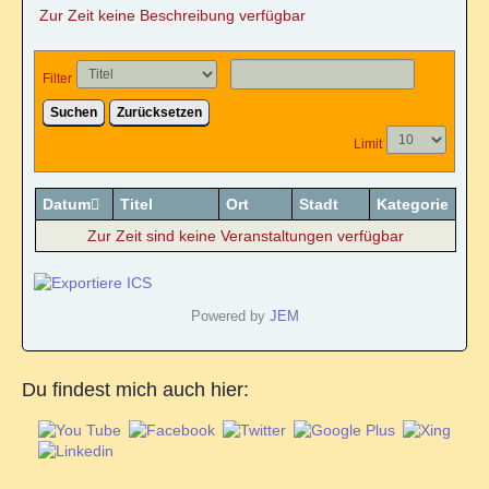
Zur Zeit keine Beschreibung verfügbar
Online Sexualitätskongress
Hara meets Wombpower
Filter
Suchen
Zurücksetzen
Tantramassage als alternative Heilmethode?
Limit
REIKI/WELLNESS
Datum
Titel
Ort
Stadt
Kategorie
Zur Zeit sind keine Veranstaltungen verfügbar
Reiki-Anwendung
Reiki-Wohlfühlmassage
Powered by
JEM
Ohrkerzen-Ritual
Du findest mich auch hier:
Mobiler Service
TERMINKALENDER