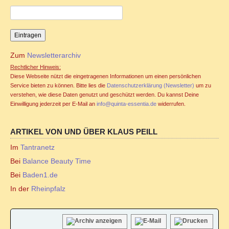
Familienstellen und Sexualität
Familienstellen und Tantra
Zum
Newsletterarchiv
TANTRA
Rechtlicher Hinweis:
Diese Webseite nützt die eingetragenen Informationen um einen persönlichen
Jahreszyklen
Service bieten zu können. Bitte lies die
Datenschutzerklärung (Newsletter)
um zu
verstehen, wie diese Daten genutzt und geschützt werden. Du kannst Deine
Einwilligung jederzeit per E-Mail an
info@quinta-essentia.de
widerrufen.
Seminare für Paare
ARTIKEL VON UND ÜBER KLAUS PEILL
Ablauf Tantraseminar
Im
Tantranetz
Bei
Balance Beauty Time
Ablauf Tantraritual
Bei
Baden1.de
Tantranetz / Connection-Newsletter
In der
Rheinpfalz
Online Tantra Kongress 2020