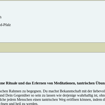
h
nd-Pfalz
lsame Rituale und das Erlernen von Meditationen, tantrischen Übu
chen Rahmen zu begegnen. Du machst Bekanntschaft mit der liebevollen
d Dein Gegenüber so sein zu lassen wie derjenige wahrhaftig ist, ohne
welche jedem Menschen einen tantrischen Weg eröffnen können, indem d
chsen und heil zu werden.