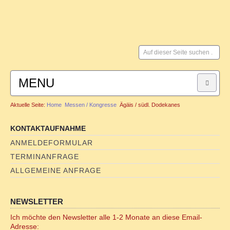
Suchen
...
MENU
Aktuelle Seite:
Home
Messen / Kongresse
Ägäis / südl. Dodekanes
HOME
KONTAKTAUFNAHME
SYSTEMISCHE BERATUNG
ANMELDEFORMULAR
TERMINANFRAGE
für Paare
ALLGEMEINE ANFRAGE
für Männer
NEWSLETTER
FAMILIENSTELLEN
Ich möchte den Newsletter alle 1-2 Monate an diese Email-
Adresse: