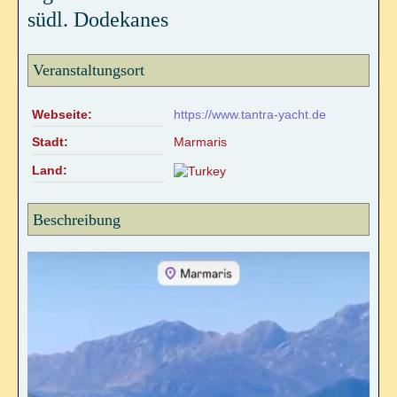
südl. Dodekanes
Online Sexualitätskongress
Hara meets Wombpower
Veranstaltungsort
Tantramassage als alternative Heilmethode?
Webseite:
https://www.tantra-yacht.de
Stadt:
Marmaris
REIKI/WELLNESS
Land:
Reiki-Anwendung
Beschreibung
Reiki-Wohlfühlmassage
Ohrkerzen-Ritual
Mobiler Service
TERMINKALENDER