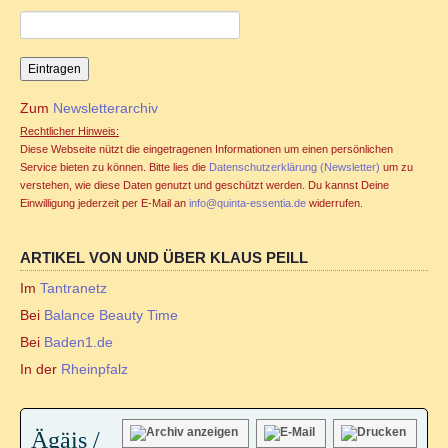
Familienstellen und Sexualität
Familienstellen und Tantra
Zum
Newsletterarchiv
TANTRA
Rechtlicher Hinweis:
Diese Webseite nützt die eingetragenen Informationen um einen persönlichen
Jahreszyklen
Service bieten zu können. Bitte lies die
Datenschutzerklärung (Newsletter)
um zu
verstehen, wie diese Daten genutzt und geschützt werden. Du kannst Deine
Einwilligung jederzeit per E-Mail an
info@quinta-essentia.de
widerrufen.
Seminare für Paare
ARTIKEL VON UND ÜBER KLAUS PEILL
Ablauf Tantraseminar
Im
Tantranetz
Bei
Balance Beauty Time
Ablauf Tantraritual
Bei
Baden1.de
Tantranetz / Connection-Newsletter
In der
Rheinpfalz
Online Tantra Kongress 2020
Ägäis /