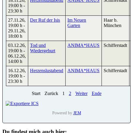
18.11.26
,
Herzenslustabend
ANIMA*HAUS
Schifferstadt
19:00 h
-
23:30 h
27.11.26
,
Der Ruf der Isis
Im Neuen
Haar b.
19:00 h
-
Garten
München
29.11.26
,
18:00 h
03.12.26
,
Tod und
ANIMA*HAUS
Schifferstadt
19:00 h
-
Wiedergeburt
06.12.26
,
14:00 h
16.12.26
,
Herzenslustabend
ANIMA*HAUS
Schifferstadt
19:00 h
-
23:30 h
Start
Zurück
1
2
Weiter
Ende
Powered by
JEM
Du findest mich auch hier: