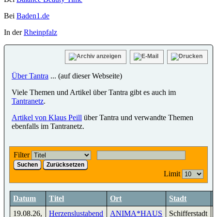
Bei
Baden1.de
In der
Rheinpfalz
Über Tantra
... (auf dieser Webseite)
Viele Themen und Artikel über Tantra gibt es auch im
Tantranetz
.
Artikel von Klaus Peill
über Tantra und verwandte Themen
ebenfalls im Tantranetz.
Filter
Suchen
Zurücksetzen
Limit
Datum
Titel
Ort
Stadt
19.08.26
,
Herzenslustabend
ANIMA*HAUS
Schifferstadt