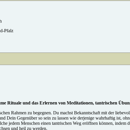
h
nd-Pfalz
lsame Rituale und das Erlernen von Meditationen, tantrischen Übu
chen Rahmen zu begegnen. Du machst Bekanntschaft mit der liebevollen
d Dein Gegenüber so sein zu lassen wie derjenige wahrhaftig ist, ohne
welche jedem Menschen einen tantrischen Weg eröffnen können, indem d
chsen und heil zu werden.