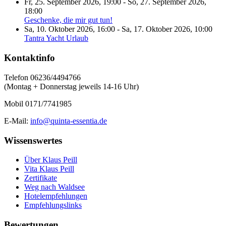
Fr, 25. September 2026
,
19:00
-
So, 27. September 2026
,
18:00
Geschenke, die mir gut tun!
Sa, 10. Oktober 2026
,
16:00
-
Sa, 17. Oktober 2026
,
10:00
Tantra Yacht Urlaub
Kontaktinfo
Telefon 06236/4494766
(Montag + Donnerstag jeweils 14-16 Uhr)
Mobil 0171/7741985
E-Mail:
info@quinta-essentia.de
Wissenswertes
Über Klaus Peill
Vita Klaus Peill
Zertifikate
Weg nach Waldsee
Hotelempfehlungen
Empfehlungslinks
Bewertungen