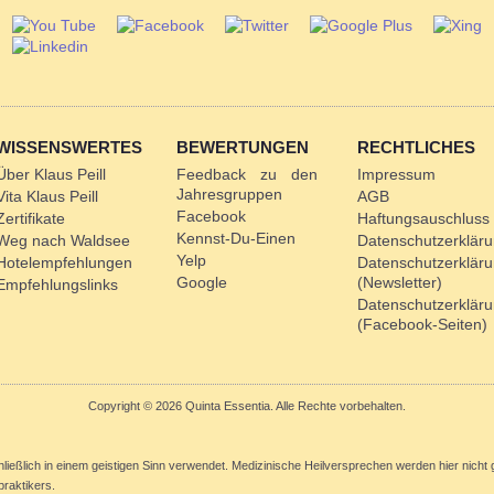
WISSENSWERTES
BEWERTUNGEN
RECHTLICHES
Über Klaus Peill
Feedback zu den
Impressum
Jahresgruppen
Vita Klaus Peill
AGB
Facebook
Zertifikate
Haftungsauschluss
Kennst-Du-Einen
Weg nach Waldsee
Datenschutzerklär
Yelp
Hotelempfehlungen
Datenschutzerklär
Google
(Newsletter)
Empfehlungslinks
Datenschutzerklär
(Facebook-Seiten)
Copyright © 2026 Quinta Essentia. Alle Rechte vorbehalten.
hließlich in einem geistigen Sinn verwendet. Medizinische Heilversprechen werden hier nic
lpraktikers.