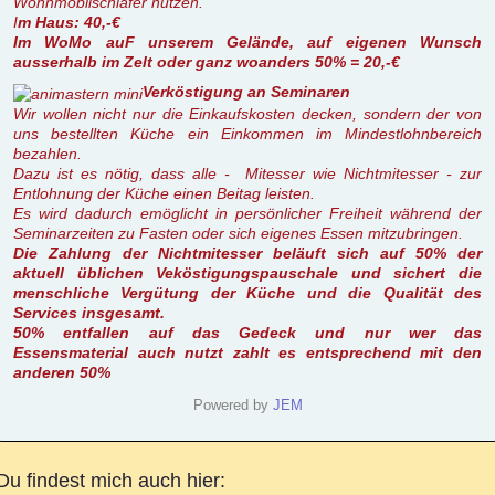
Wohnmobilschläfer nutzen.
I
m Haus: 40,-€
Im WoMo auF unserem Gelände, auf eigenen Wunsch
ausserhalb im Zelt oder ganz woanders 50% = 20,-€
Verköstigung an Seminaren
Wir wollen nicht nur die Einkaufskosten decken, sondern der von
uns bestellten Küche ein Einkommen im Mindestlohnbereich
bezahlen.
Dazu ist es nötig, dass alle - Mitesser wie Nichtmitesser - zur
Entlohnung der Küche einen Beitag leisten.
Es wird dadurch emöglicht in persönlicher Freiheit während der
Seminarzeiten zu Fasten oder sich eigenes Essen mitzubringen.
Die Zahlung der Nichtmitesser beläuft sich auf 50% der
aktuell üblichen Veköstigungspauschale und sichert die
menschliche Vergütung der Küche und die Qualität des
Services insgesamt.
50% entfallen auf das Gedeck und nur wer das
Essensmaterial auch nutzt zahlt es entsprechend mit den
anderen 50%
Powered by
JEM
Du findest mich auch hier: