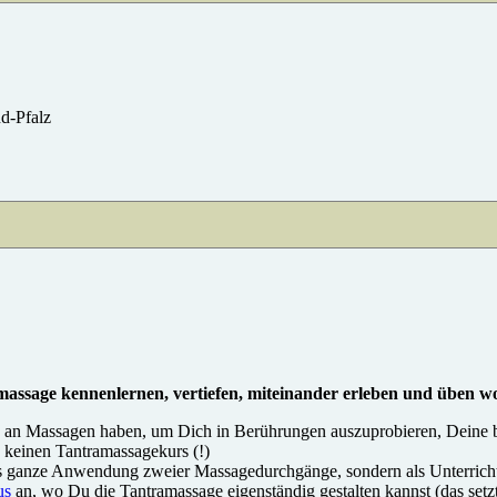
nd-Pfalz
amassage kennenlernen, vertiefen, miteinander erleben und üben wo
se an Massagen haben, um Dich in Berührungen auszuprobieren, Deine b
 keinen Tantramassagekurs (!)
 als ganze Anwendung zweier Massagedurchgänge, sondern als Unterric
us
an, wo Du die Tantramassage eigenständig gestalten kannst (das setzt v