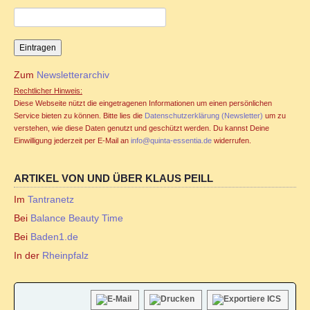
Familienstellen und Sexualität
Familienstellen und Tantra
Zum
Newsletterarchiv
TANTRA
Rechtlicher Hinweis:
Diese Webseite nützt die eingetragenen Informationen um einen persönlichen
Jahreszyklen
Service bieten zu können. Bitte lies die
Datenschutzerklärung (Newsletter)
um zu
verstehen, wie diese Daten genutzt und geschützt werden. Du kannst Deine
Einwilligung jederzeit per E-Mail an
info@quinta-essentia.de
widerrufen.
Seminare für Paare
ARTIKEL VON UND ÜBER KLAUS PEILL
Ablauf Tantraseminar
Im
Tantranetz
Bei
Balance Beauty Time
Ablauf Tantraritual
Bei
Baden1.de
Tantranetz / Connection-Newsletter
In der
Rheinpfalz
Online Tantra Kongress 2020