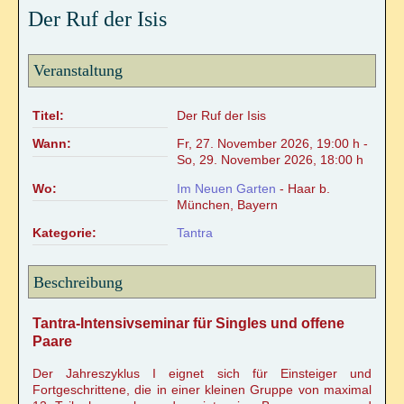
Der Ruf der Isis
Online Sexualitätskongress
Hara meets Wombpower
Veranstaltung
Tantramassage als alternative Heilmethode?
Titel:
Der Ruf der Isis
Wann:
Fr, 27. November 2026
,
19:00 h
-
REIKI/WELLNESS
So, 29. November 2026
,
18:00 h
Wo:
Im Neuen Garten
- Haar b.
Reiki-Anwendung
München, Bayern
Kategorie:
Tantra
Reiki-Wohlfühlmassage
Beschreibung
Ohrkerzen-Ritual
Tantra-Intensivseminar für Singles und offene
Mobiler Service
Paare
Der Jahreszyklus I eignet sich für Einsteiger und
TERMINKALENDER
Fortgeschrittene, die in einer kleinen Gruppe von maximal