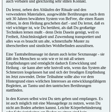
auch verbalen und gleichzeitig sehr stillen Kontakt.
Du lernst, neben den Abläufen der Rituale und den
verwendeten Materialien, ausgewählte Berührungen nach dem
seit 30 Jahren bewährten System von BeFree, die einen Raum
öffnen, in dem Heilung geschehen darf - und Du lernst, daß es
viel wichtiger ist, wie Du berührst, als daß Du großartige
Techniken lernen mußt - denn Dein Dasein genügt, weil es
Freiheit, Absichtslosigkeit und Zuwendung transportiert und
alles was es braucht um alte, schmerzhafte Muster zu
überschreiben und sinnliches Wohlbefinden auszulösen.
Eine Tantraheilmassage ist darum auch keine Sexmassage - sie
läßt den Menschen so sein wie er ist mit all seinen
Empfindungen und ermöglicht dadurch Entwicklung und
Heilung - sie kann aber sehr lustvoll sein, wenn das System alte
Schmerzen losgelassen hat und sich der freudigen Empfindung
im Jetzt zuwendet. Deine Teilnahme sollte also vor dem
Hintergrund eines wirlichen Interesses an entwicklungsfähigem
Begleiten, an Tantra und den tantrischen Berührungen
stattfinden.
In den Kursen selbst wirst Du stets geben und empfangen. Es
ist auch möglich mit eine Massageliege zu nutzen, wenn Du
nicht am Boden arbeiten kannst. Leichte Körperbehinderung