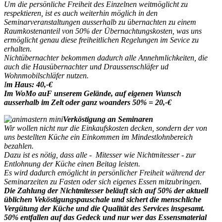
Um die persönliche Freiheit des Einzelnen weitmöglicht zu
respektieren, ist es auch weiterhin möglich in den
Seminarveranstaltungen ausserhalb zu übernachten zu einem
Raumkostenanteil von 50% der Übernachtungskosten, was uns
ermöglicht genau diese freiheitlichen Regelungen im Sevice zu
erhalten.
Nichtübernachter bekommen dadurch alle Annehmlichkeiten, die
auch die Hausübernachter und Draussenschläfer ud
Wohnmobilschläfer nutzen.
I
m Haus: 40,-€
Im WoMo auF unserem Gelände, auf eigenen Wunsch
ausserhalb im Zelt oder ganz woanders 50% = 20,-€
Verköstigung an Seminaren
Wir wollen nicht nur die Einkaufskosten decken, sondern der von
uns bestellten Küche ein Einkommen im Mindestlohnbereich
bezahlen.
Dazu ist es nötig, dass alle - Mitesser wie Nichtmitesser - zur
Entlohnung der Küche einen Beitag leisten.
Es wird dadurch emöglicht in persönlicher Freiheit während der
Seminarzeiten zu Fasten oder sich eigenes Essen mitzubringen.
Die Zahlung der Nichtmitesser beläuft sich auf 50% der aktuell
üblichen Veköstigungspauschale und sichert die menschliche
Vergütung der Küche und die Qualität des Services insgesamt.
50% entfallen auf das Gedeck und nur wer das Essensmaterial