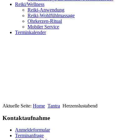
Reiki/Wellness
Reiki-Anwendung
Reiki-Wohlfühlmassage
Ohrkerzen-Ritual
Mobiler Service
Terminkalender
Aktuelle Seite:
Home
Tantra
Herzenslustabend
Kontaktaufnahme
Anmeldeformular
Terminanfrage