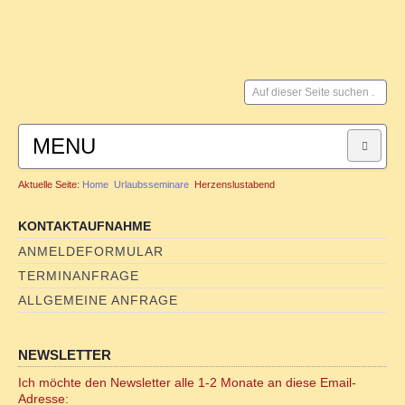
Suchen
...
MENU
Aktuelle Seite:
Home
Urlaubsseminare
Herzenslustabend
HOME
KONTAKTAUFNAHME
SYSTEMISCHE BERATUNG
ANMELDEFORMULAR
TERMINANFRAGE
für Paare
ALLGEMEINE ANFRAGE
für Männer
NEWSLETTER
FAMILIENSTELLEN
Ich möchte den Newsletter alle 1-2 Monate an diese Email-
Adresse: