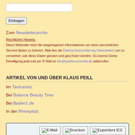
Familienstellen und Sexualität
Familienstellen und Tantra
Zum
Newsletterarchiv
TANTRA
Rechtlicher Hinweis:
Diese Webseite nützt die eingetragenen Informationen um einen persönlichen
Jahreszyklen
Service bieten zu können. Bitte lies die
Datenschutzerklärung (Newsletter)
um zu
verstehen, wie diese Daten genutzt und geschützt werden. Du kannst Deine
Einwilligung jederzeit per E-Mail an
info@quinta-essentia.de
widerrufen.
Seminare für Paare
ARTIKEL VON UND ÜBER KLAUS PEILL
Ablauf Tantraseminar
Im
Tantranetz
Bei
Balance Beauty Time
Ablauf Tantraritual
Bei
Baden1.de
Tantranetz / Connection-Newsletter
In der
Rheinpfalz
Online Tantra Kongress 2020