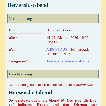
Herzenslustabend
Online Sexualitätskongress
Hara meets Wombpower
Veranstaltung
Tantramassage als alternative Heilmethode?
Titel:
Herzenslustabend
Wann:
Mi, 21. Oktober 2026
,
19:00 h
-
REIKI/WELLNESS
23:30 h
Wo:
ANIMA*HAUS
- Schifferstadt,
Reiki-Anwendung
Rheinland-Pfalz
Kategorien:
Tantra
,
Abendveranstaltungen
Reiki-Wohlfühlmassage
Beschreibung
Ohrkerzen-Ritual
Als Teammitglied leite ich diesen Abend im ANIMA*HAUS:
Mobiler Service
Herzenslustabend
TERMINKALENDER
Der einsteigergeeignete Abend für Neulinge, die Lust
auf heilsame Rituale und das Erlernen von