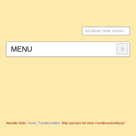
Suchen
...
MENU
HOME
SYSTEMISCHE BERATUNG
für Paare
für Männer
Aktuelle Seite:
Home
Familienstellen
Was passiert bei einer Familienaufstellung?
FAMILIENSTELLEN