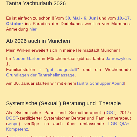
Tantra Yachturlaub 2026
Familienstellen und Sexualität
Es ist einfach zu schön!!! Vom
30. Mai - 6. Juni
und vom
10.-17.
Familienstellen und Tantra
Oktober
ins Paradies der Dodekanes westlich von Marmaris.
Anmeldung
hier
.
TANTRA
Ab 2026 auch in München
Mein Wirken erweitert sich in meine Heimatstadt München!
Jahreszyklen
Im
Neuen Garten
in München/Haar gibt es Tantra
Jahreszyklus
1,
Seminare für Paare
Familienstellen - "
gut aufgestellt
" und ein Wochenende
Grundlagen der Tantraheilmassage
.
Ablauf Tantraseminar
Am 30. Januar starten wir mit einem
Tantra Schnupper Abend
!
Ablauf Tantraritual
Systemische (Sexual-) Beratung und -Therapie
Tantranetz / Connection-Newsletter
Als Systemischer Paar- und Sexualtherapeut (
IGST
, 2017)
DGSF
-zertifizierter Systemischer Berater und Familientherapeut
(
wispo
) verfüge ich auch über umfassende
LGBTQIA+-
Online Tantra Kongress 2020
Kompetenz
.