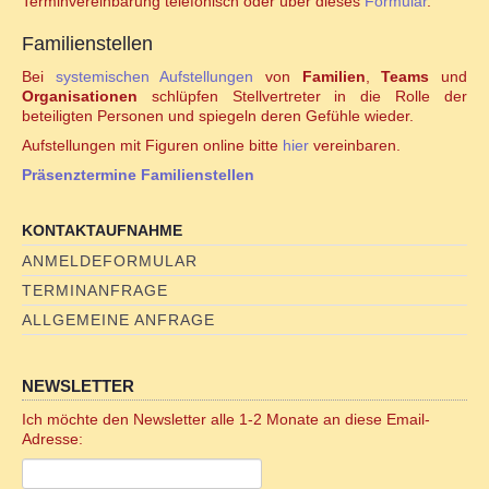
Terminvereinbarung telefonisch oder über dieses
Formular
.
Online Sexualitätskongress
Familienstellen
Hara meets Wombpower
Bei
systemischen Aufstellungen
von
Familien
,
Teams
und
Organisationen
schlüpfen Stellvertreter in die Rolle der
beteiligten Personen und spiegeln deren Gefühle wieder.
Tantramassage als alternative Heilmethode?
Aufstellungen mit Figuren online bitte
hier
vereinbaren.
Präsenztermine Familienstellen
REIKI/WELLNESS
KONTAKTAUFNAHME
Reiki-Anwendung
ANMELDEFORMULAR
TERMINANFRAGE
Reiki-Wohlfühlmassage
ALLGEMEINE ANFRAGE
Ohrkerzen-Ritual
NEWSLETTER
Mobiler Service
Ich möchte den Newsletter alle 1-2 Monate an diese Email-
Adresse:
TERMINKALENDER