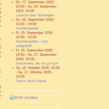
Do, 17. September 2026
,
n
19:00
-
So, 20. September
e
2026
,
14:00
d
Lausche dem Schweigen
n
So, 20. September 2026
,
r
15:00
-
19:00
n
Familienstellen
Fr, 25. September 2026
,
19:00
-
23:00
n
Familienstellen - Gut
,
aufgestellt
t
Fr, 25. September 2026
,
u
19:00
-
So, 27. September
e
2026
,
18:00
Geschenke, die mir gut tun!
,
Sa, 10. Oktober 2026
,
16:00
n
-
Sa, 17. Oktober 2026
,
.
10:00
Tantra Yacht Urlaub
t
s
r