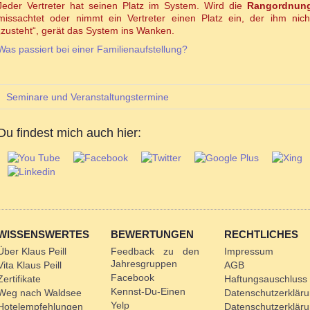
Jeder Vertreter hat seinen Platz im System. Wird die
Rangordnun
missachtet oder nimmt ein Vertreter einen Platz ein, der ihm nich
„zusteht“, gerät das System ins Wanken.
Was passiert bei einer Familienaufstellung?
Seminare und Veranstaltungstermine
Du findest mich auch hier:
WISSENSWERTES
BEWERTUNGEN
RECHTLICHES
Über Klaus Peill
Feedback zu den
Impressum
Jahresgruppen
Vita Klaus Peill
AGB
Facebook
Zertifikate
Haftungsauschluss
Kennst-Du-Einen
Weg nach Waldsee
Datenschutzerklär
Yelp
Hotelempfehlungen
Datenschutzerklär