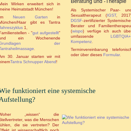
Beratung und -Therapie
Mein Wirken erweitert sich in
meine Heimatstadt München!
Als Systemischer Paar- un
Sexualtherapeut (
IGST
, 2017
Im
Neuen Garten
in
DGSF
-zertifizierter Systemische
München/Haar gibt es Tantra
Berater und Familientherapeu
Jahreszyklus
1,
(
wispo
) verfüge ich auch übe
Familienstellen - "
gut aufgestellt
"
umfassende
LGBTQIA+
und ein Wochenende
Kompetenz
.
Grundlagen der
Tantraheilmassage
.
Terminvereinbarung telefonisc
oder über dieses
Formular
.
Am 30. Januar starten wir mit
einem
Tantra Schnupper Abend
!
Wie funktioniert eine systemische
Aufstellung?
Woher „wissen“ die
Stellvertreter, was die Menschen
fühlen, die sie vertreten? Der
Effekt ist wissenschaftlich noch