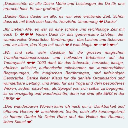
„Dankeschön für alle Deine Mühe und Leistungen die Du für uns
erbracht hast. Es war großartig!“
„Danke Klaus danke an alle, es war eine erfüllende Zeit. Schön
dass ich mit Euch sein konnte. Herzliche Umarmung ❤️ Danke“
„Ihr Lieben Alle, es war so eine schöne und reichhaltige Zeit mit
euch ☪ ❤️❤️❤️ Vielen Dank für das gemeinsame Erleben, die
wundervollen Gespräche, Berührungen, das Lachen und Scherzen
und vor allem, das Yoga mit euch ❤️ it was Magic ❤️ ✨❤️✨❤️✨“
„Wir sind sehr, sehr dankbar für die grossen magischen
Transformationsprozesse und heilenden Erlebnisse auf der
Tantrayacht ❤️❤️ 1000 dank für das liebevolle, herzliche, lustige,
ehrliche, kritische, authentische miteinander, die wundererfüllten
Begegnungen, die magischen Berührungen, und tiefsinnigen
Gespräche. Danke lieber Klaus für die geniale Organisation und
wunderbare Leitung, und Manu für das Yoga und dein besonderes
Wirken. Jedem einzelnen, als Spiegel von sich selbst zu begegnen
ist so einzigartig und wunderschön, denn wir sind alle EINS in der
LIEBE ❤️“
„Den wunderbaren Worten kann ich mich nur in Dankbarkeit und
offenem Herzen ❤️ anschließen.
Schön, euch alle kennengelernt
zu haben! Danke für Deine Ruhe und das Halten des Raumes,
lieber Klaus! ❤️“