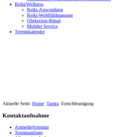
Reiki/Wellness
Reiki-Anwendung
Reiki-Wohlfühlmassage
Ohrkerzen-Ritual
Mobiler Service
Terminkalender
Aktuelle Seite:
Home
Tantra
Entschleunigung
Kontaktaufnahme
Anmeldeformular
Terminanfrage